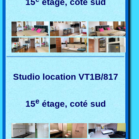
15
étage, coté sud
Studio location VT1B/817
e
15
étage, coté sud