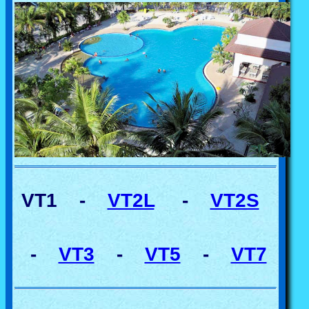
VT1 -
VT2L
-
VT2S
-
VT3
-
VT5
-
VT7