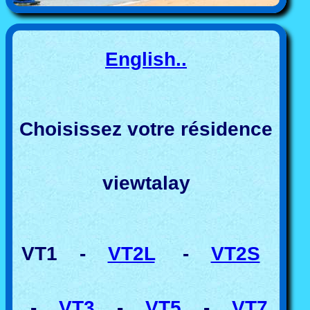
English..
Choisissez votre résidence
viewtalay
VT1 -
VT2L
-
VT2S
-
VT3
-
VT5
-
VT7