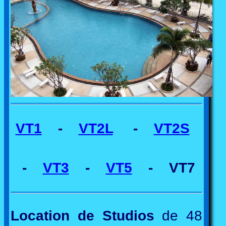
VT1
-
VT2L
-
VT2S
-
VT3
-
VT5
- VT7
Location de Studios
de 48