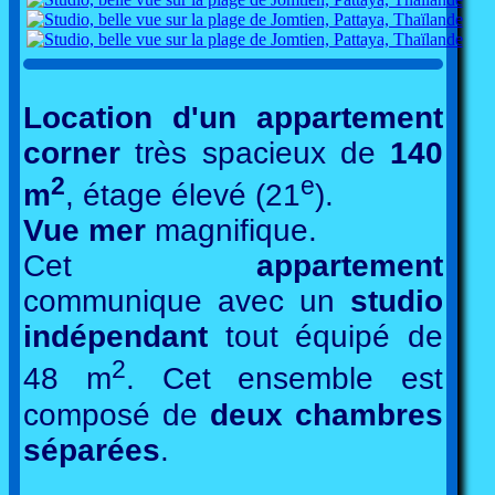
Location d'un appartement
corner
très spacieux de
140
2
e
m
, étage élevé (21
).
Vue mer
magnifique.
Cet
appartement
communique avec un
studio
indépendant
tout équipé de
2
48 m
. Cet ensemble est
composé de
deux chambres
séparées
.