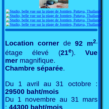
2
,
Location corner
de
92 m
e
étage élevé (
21
).
Vue
mer
magnifique.
Chambre séparée
.
Du 1 avril au 31 octobre :
29500 baht/mois
Du 1 novembre au 31 mars
:
44300 baht/mois