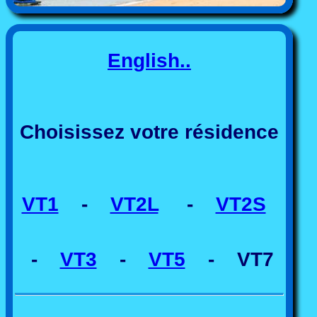
English..
Choisissez votre résidence
VT1
-
VT2L
-
VT2S
-
VT3
-
VT5
- VT7